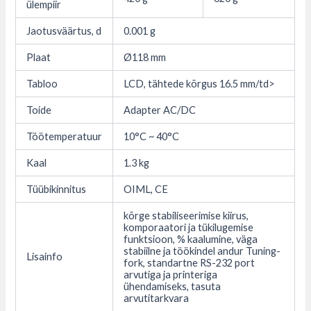
ülempiir
Jaotusväärtus, d
0.001 g
Plaat
Ø118 mm
Tabloo
LCD, tähtede kõrgus 16.5 mm/td>
Toide
Adapter AC/DC
Töötemperatuur
10°C ~ 40°C
Kaal
1.3 kg
Tüübikinnitus
OIML, CE
kõrge stabiliseerimise kiirus,
komporaatori ja tükilugemise
funktsioon, % kaalumine, väga
stabiilne ja töökindel andur Tuning-
Lisainfo
fork, standartne RS-232 port
arvutiga ja printeriga
ühendamiseks, tasuta
arvutitarkvara