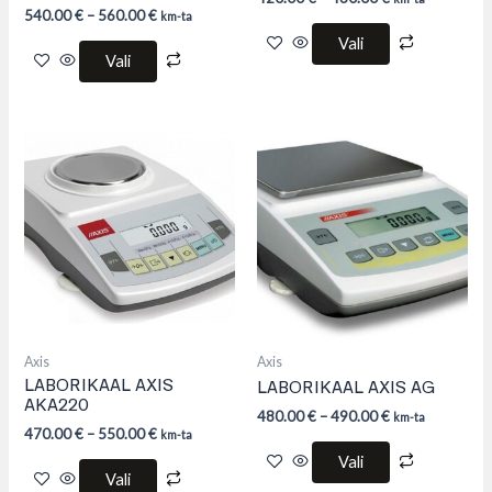
540.00
€
–
560.00
€
km-ta
Vali
Vali
This
This
product
product
has
has
multiple
multiple
variants.
variants.
The
The
options
options
may
may
be
be
chosen
chosen
on
on
the
the
product
product
Axis
Axis
page
page
LABORIKAAL AXIS
LABORIKAAL AXIS AG
AKA220
480.00
€
–
490.00
€
km-ta
470.00
€
–
550.00
€
km-ta
Vali
Vali