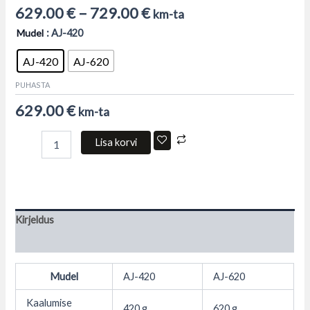
629.00
€
–
729.00
€
km-ta
Mudel
: AJ-420
AJ-420
AJ-620
PUHASTA
629.00
€
km-ta
Lisa korvi
Kirjeldus
Lisainfo
Mudel
AJ-420
AJ-620
Kaalumise
420 g
620 g