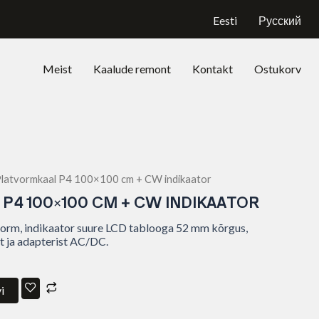
+
Eesti
Русский
CW
indikaator
kogus
Meist
Kaalude remont
Kontakt
Ostukorv
Platvormkaal P4 100×100 cm + CW indikaator
P4 100×100 CM + CW INDIKAATOR
vorm, indikaator suure LCD tablooga 52 mm kõrgus,
t ja adapterist AC/DC.
i