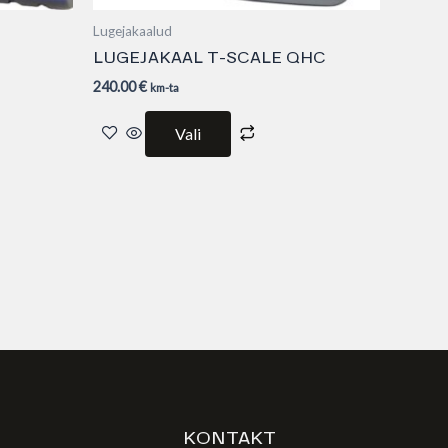
Lugejakaalud
LUGEJAKAAL T-SCALE QHC
240.00
€
km-ta
Vali
E
KONTAKT