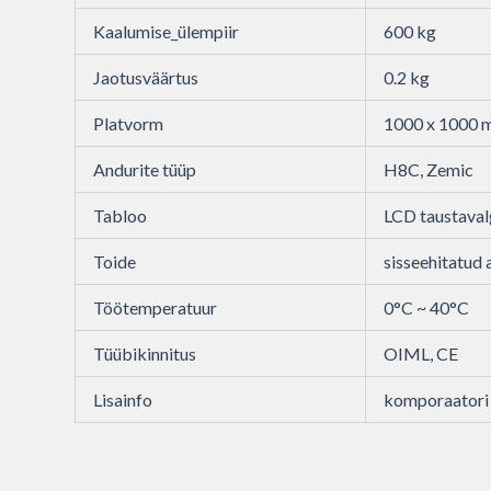
Kaalumise_ülempiir
600 kg
Jaotusväärtus
0.2 kg
Platvorm
1000 x 1000
Andurite tüüp
H8C, Zemic
Tabloo
LCD taustaval
Toide
sisseehitatud
Töötemperatuur
0°C ~ 40°C
Tüübikinnitus
OIML, CE
Lisainfo
komporaatori 