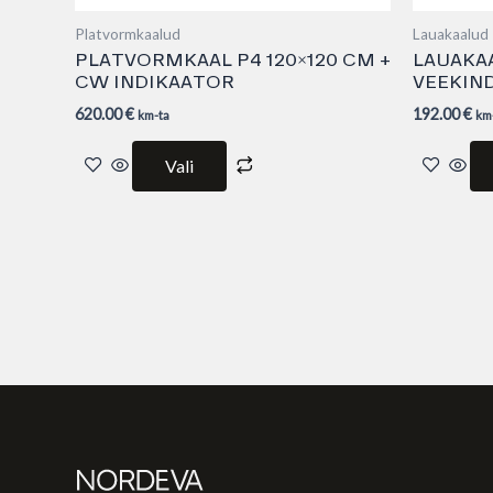
Platvormkaalud
Lauakaalud
PLATVORMKAAL P4 120×120 CM +
LAUAKAA
CW INDIKAATOR
VEEKIN
620.00
€
192.00
€
km-ta
km
Vali