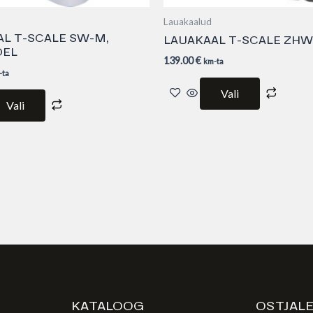
Lauakaalud
L T-SCALE SW-M,
LAUAKAAL T-SCALE ZHW
DEL
139.00
€
km-ta
-ta
Vali
Vali
KATALOOG
OSTJAL