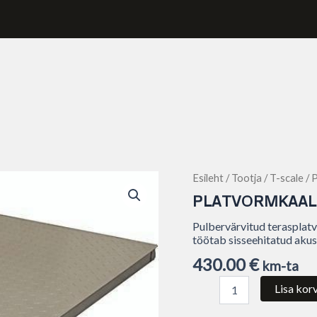
Platvormkaal
Esileht
/
Tootja
/
T-scale
/ 
P4
PLATVORMKAAL 
100x100
cm
Pulbervärvitud terasplat
+
töötab sisseehitatud akus
CW
430.00
€
indikaator
km-ta
kogus
Lisa korv