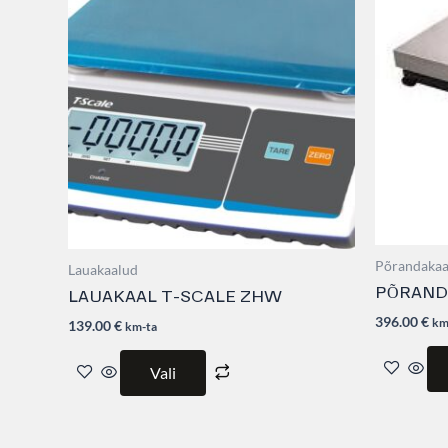
has
multiple
variants.
The
options
may
be
chosen
on
the
product
page
Põrandakaa
Lauakaalud
PÕRAND
LAUAKAAL T-SCALE ZHW
396.00
€
km
139.00
€
km-ta
Vali