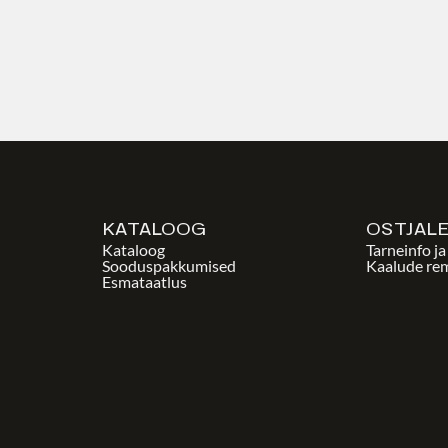
KATALOOG
OSTJAL
Kataloog
Tarneinfo j
Sooduspakkumised
Kaalude re
Esmataatlus