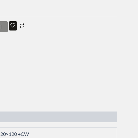
i
120×120 +CW