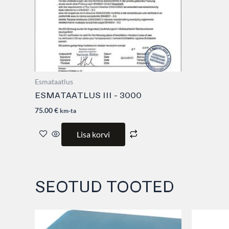
Esmataatlus
ESMATAATLUS III – 3000
75.00
€
km-ta
Lisa korvi
SEOTUD TOOTED
This
product