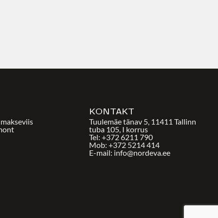
E
KONTAKT
a makseviis
Tuulemäe tänav 5, 11411 Tallinn
mont
tuba 105, I korrus
Tel: +372 6211 790
Mob: +372 5214 414
E-mail: info@nordeva.ee