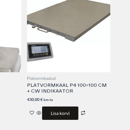
le
s.
s
n
t
Platvormkaalud
PLATVORMKAAL P4 100×100 CM
+ CW INDIKAATOR
430.00
€
km-ta
Lisa korvi