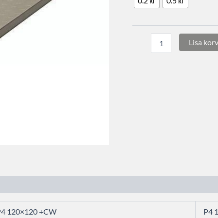
0.2 кг
0.5 кг
Lisa korv
P4 120×120 +CW
P4 