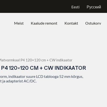
Eesti
Русский
Meist
Kaalude remont
Kontakt
Ostukorv
Platvormkaal P4 120×120 cm + CW indikaator
P4 120×120 CM + CW INDIKAATOR
vorm, indikaator suure LCD tablooga 52 mm kõrgus,
t ja adapterist AC/DC.