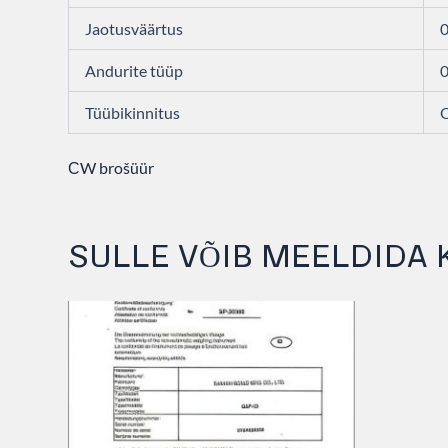
Jaotusväärtus
0
Andurite tüüp
0
Tüübikinnitus
СW brošüür
SULLE VÕIB MEELDIDA 