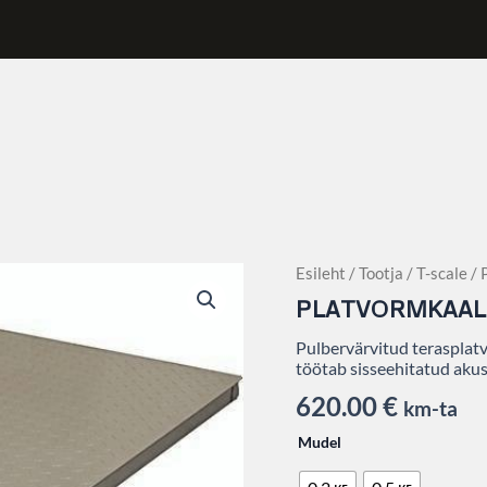
Platvormkaal
Esileht
/
Tootja
/
T-scale
/ 
P4
PLATVORMKAAL 
120x120
cm
Pulbervärvitud terasplat
+
töötab sisseehitatud akus
CW
620.00
€
indikaator
km-ta
kogus
Mudel