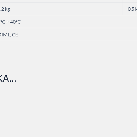
.2 kg
0.5 
°C ~ 40°C
OIML, CE
KA…