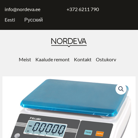
Skip
to
info@nordeva.ee
+372 6211 790
content
Eesti
Русский
Meist
Kaalude remont
Kontakt
Ostukorv
Настольные
весы
T-
scale
ZHW
kogus