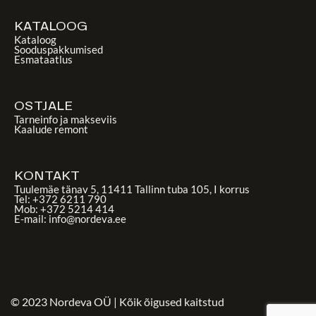
KATALOOG
Kataloog
Sooduspakkumised
Esmataatlus
OSTJALE
Tarneinfo ja makseviis
Kaalude remont
KONTAKT
Tuulemäe tänav 5, 11411 Tallinn tuba 105, I korrus
Tel: +372 6211 790
Mob: +372 5214 414
E-mail: info@nordeva.ee
© 2023 Nordeva OÜ | Kõik õigused kaitstud