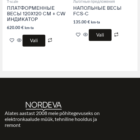
product
product
T-scale
Льготные предложения
page
page
ПЛАТФОРМЕННЫЕ
НАПОЛЬНЫЕ ВЕСЫ
ВЕСЫ 120Х120 СМ + CW
FCS-C
ИНДИКАТОР
135.00
€
km-ta
620.00
€
km-ta
Vali
Vali
Alates aastast 2008 meie põhitegevuseks on
elektronkaalude müük, tehniline hooldus ja
remont