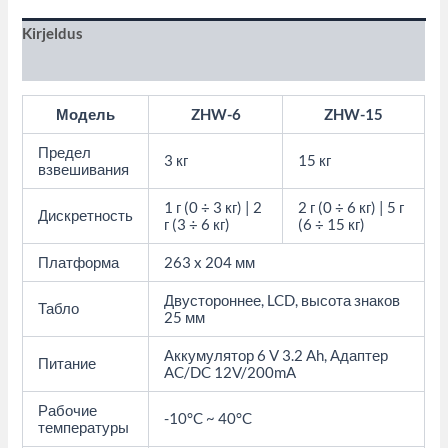
Kirjeldus
Lisainfo
Модель
ZHW-6
ZHW-15
Предел
3 кг
15 кг
взвешивания
1 г (0 ÷ 3 кг) | 2
2 г (0 ÷ 6 кг) | 5 г
Дискретность
г (3 ÷ 6 кг)
(6 ÷ 15 кг)
Платформа
263 x 204 мм
Двустороннее, LCD, высота знаков
Табло
25 мм
Аккумулятор 6 V 3.2 Ah, Адаптер
Питание
AC/DC 12V/200mA
Рабочие
-10°C ~ 40°C
температуры