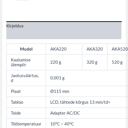
Kirjeldus
Lisainfo
Mudel
AKA220
AKA320
AKA52
Kaalumise
220 g
320 g
520 g
ülempiir
Jaotusväärtus,
0.001 g
d
Plaat
Ø115 mm
Tabloo
LCD, tähtede kõrgus 13 mm/td>
Toide
Adapter AC/DC
Töötemperatuur
10°C ~ 40°C