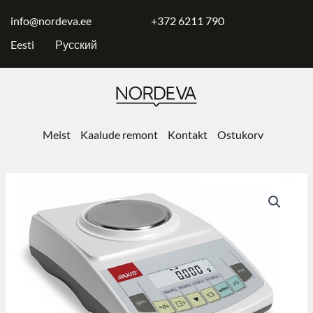
Skip
to
info@nordeva.ee
+372 6211 790
content
Eesti
Русский
Meist
Kaalude remont
Kontakt
Ostukorv
Laborikaal
Axis
AKA220
kogus