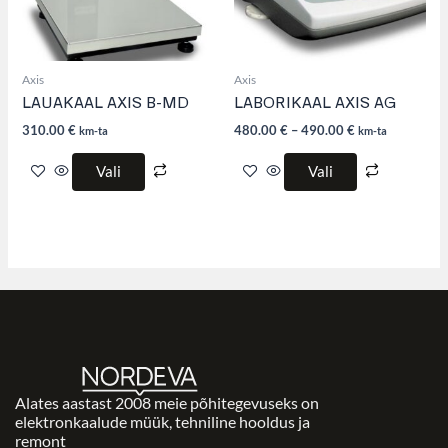
be
be
chosen
chosen
on
on
the
the
product
product
Axis
Axis
page
page
LAUAKAAL AXIS B-MD
LABORIKAAL AXIS AG
310.00
€
480.00
€
–
490.00
€
km-ta
km-ta
Vali
Vali
Alates aastast 2008 meie põhitegevuseks on
elektronkaalude müük, tehniline hooldus ja
remont