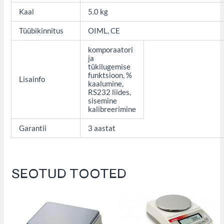
Kaal
5.0 kg
Tüübikinnitus
OIML, CE
komporaatori
ja
tükilugemise
funktsioon, %
Lisainfo
kaalumine,
RS232 liides,
sisemine
kalibreerimine
Garantii
3 aastat
SEOTUD TOOTED
This
This
product
product
has
has
multiple
multiple