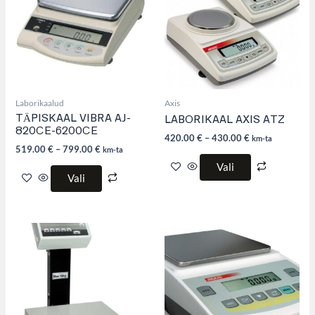
variants.
variants.
The
The
options
options
may
may
be
be
chosen
chosen
on
on
the
the
product
product
Laborikaalud
Axis
page
page
TÄPISKAAL VIBRA AJ-
LABORIKAAL AXIS ATZ
820CE-6200CE
420.00
€
–
430.00
€
km-ta
519.00
€
–
799.00
€
km-ta
Vali
Vali
This
This
product
product
has
has
multiple
multiple
variants.
variants.
The
The
options
options
may
may