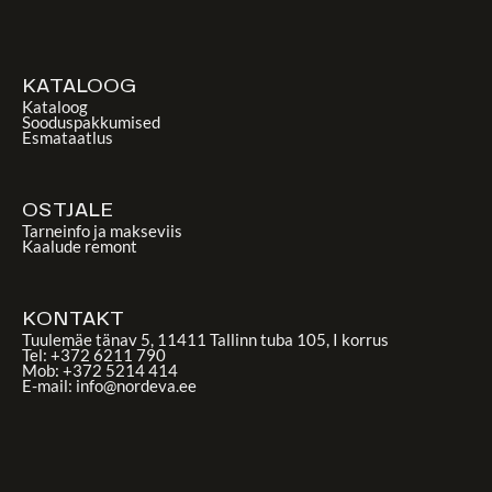
KATALOOG
Kataloog
Sooduspakkumised
Esmataatlus
OSTJALE
Tarneinfo ja makseviis
Kaalude remont
KONTAKT
Tuulemäe tänav 5, 11411 Tallinn tuba 105, I korrus
Tel: +372 6211 790
Mob: +372 5214 414
E-mail: info@nordeva.ee