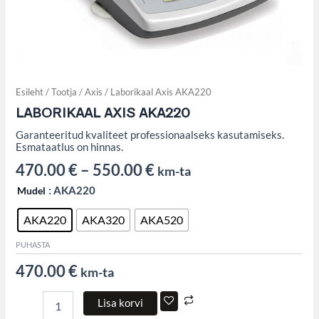
Esileht
/
Tootja
/
Axis
/ Laborikaal Axis AKA220
LABORIKAAL AXIS AKA220
Garanteeritud kvaliteet professionaalseks kasutamiseks.
Esmataatlus on hinnas.
470.00
€
–
550.00
€
km-ta
Mudel
: AKA220
AKA220
AKA320
AKA520
PUHASTA
470.00
€
km-ta
Lisa korvi