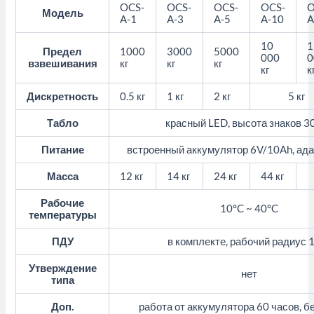
OCS-
OCS-
OCS-
OCS-
O
Модель
A-1
A-3
A-5
A-10
A
10
1
Предел
1000
3000
5000
000
0
взвешивания
кг
кг
кг
кг
к
Дискретность
0.5 кг
1 кг
2 кг
5 кг
Табло
красный LED, высота знаков 3
Питание
встроенный аккумулятор 6V/10Ah, ад
Масса
12 кг
14 кг
24 кг
44 кг
Рабочие
10°C ~ 40°C
температуры
ПДУ
в комплекте, рабочий радиус 
Утверждение
нет
типа
Доп.
работа от аккумулятора 60 часов, б