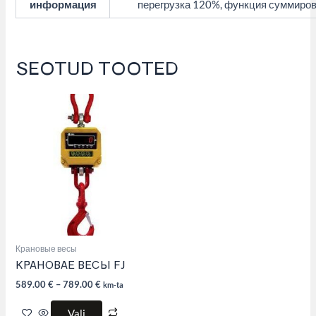
информация
перегрузка 120%, функция суммиров
SEOTUD TOOTED
This
product
has
multiple
variants.
The
options
may
be
chosen
on
the
product
Крановые весы
page
КРАНОВАЕ ВЕСЫ FJ
589.00
€
–
789.00
€
km-ta
Vali