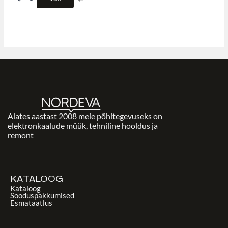
Alates aastast 2008 meie põhitegevuseks on
elektronkaalude müük, tehniline hooldus ja
remont
KATALOOG
Kataloog
Sooduspakkumised
Esmataatlus