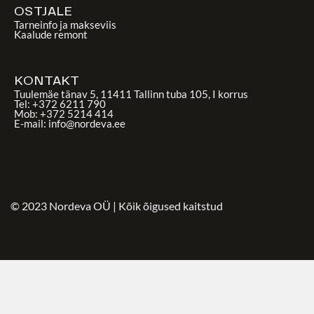
OSTJALE
Tarneinfo ja makseviis
Kaalude remont
KONTAKT
Tuulemäe tänav 5, 11411 Tallinn tuba 105, I korrus
Tel: +372 6211 790
Mob: +372 5214 414
E-mail: info@nordeva.ee
© 2023 Nordeva OÜ | Kõik õigused kaitstud