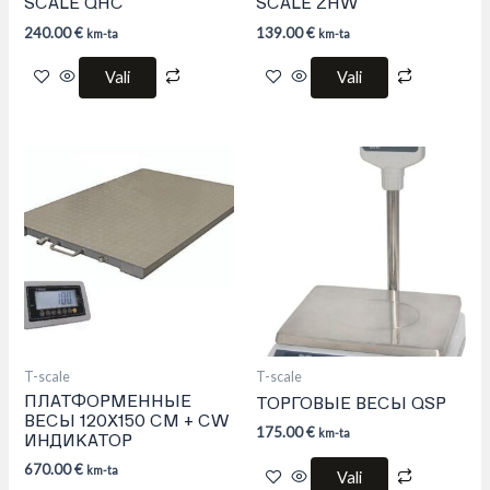
SCALE QHC
SCALE ZHW
240.00
€
139.00
€
km-ta
km-ta
Vali
Vali
This
This
product
product
has
has
multiple
multiple
variants.
variants.
The
The
options
options
may
may
be
be
chosen
chosen
on
on
the
the
product
product
T-scale
T-scale
page
page
ПЛАТФОРМЕННЫЕ
ТОРГОВЫЕ ВЕСЫ QSP
ВЕСЫ 120Х150 СМ + CW
175.00
€
km-ta
ИНДИКАТОР
670.00
€
km-ta
Vali