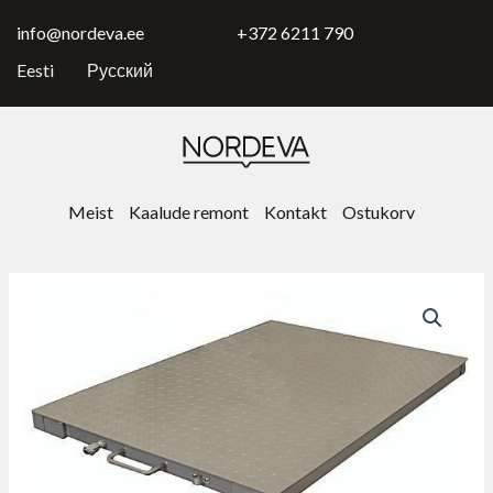
Skip
to
info@nordeva.ee
+372 6211 790
content
Eesti
Русский
Meist
Kaalude remont
Kontakt
Ostukorv
Платформенные
весы
100х120
см
+
CW
индикатор
kogus