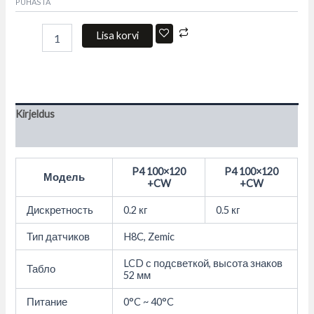
PUHASTA
Lisa korvi
Kirjeldus
Lisainfo
P4 100×120
P4 100×120
Модель
+CW
+CW
Дискретность
0.2 кг
0.5 кг
Тип датчиков
H8C, Zemic
LCD с подсветкой, высота знаков
Табло
52 мм
Питание
0°C ~ 40°C