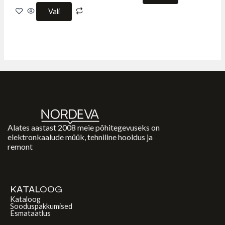
Vali
Alates aastast 2008 meie põhitegevuseks on
elektronkaalude müük, tehniline hooldus ja
remont
KATALOOG
Kataloog
Sooduspakkumised
Esmataatlus