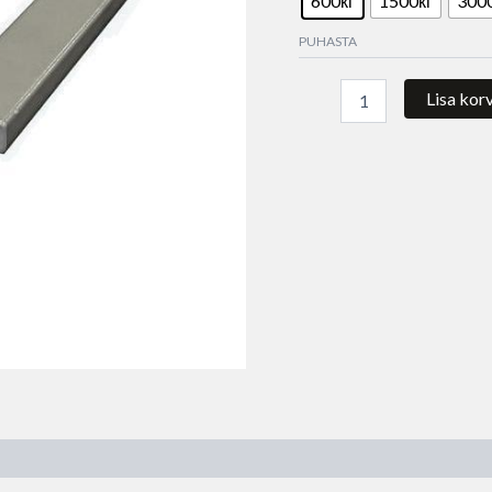
600кг
1500кг
300
PUHASTA
Lisa korv