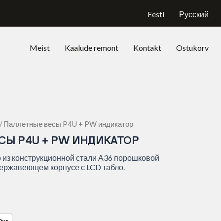
Eesti
Русский
Meist
Kaalude remont
Kontakt
Ostukorv
/ Паллетные весы P4U + PW индикатор
СЫ P4U + PW ИНДИКАТОР
 из конструкционной стали А36 порошковой
нержавеющем корпусе с LCD табло.