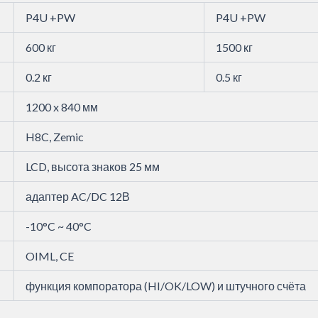
P4U +PW
P4U +PW
600 кг
1500 кг
0.2 кг
0.5 кг
1200 x 840 мм
H8C, Zemic
LCD, высота знаков 25 мм
адаптер AC/DC 12В
-10°C ~ 40°C
OIML, CE
функция компоратора (HI/OK/LOW) и штучного счёта