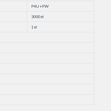
P4U +PW
3000 кг
1 кг