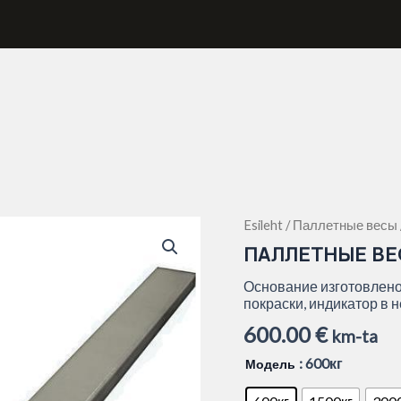
Паллетные
Esileht
/
Паллетные весы
весы
ПАЛЛЕТНЫЕ ВЕ
P4U
+
Основание изготовлено
PW
покраски, индикатор в 
индикатор
600.00
€
kogus
km-ta
: 600кг
Модель