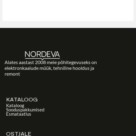
Alates aastast 2008 meie põhitegevuseks on
elektronkaalude müük, tehniline hooldus ja
remont
KATALOOG
Kataloog
Sooduspakkumised
Esmataatlus
OSTJALE