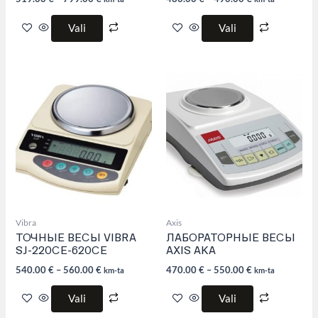
Vali
Vali
This
This
product
product
has
has
multiple
multiple
variants.
variants.
The
The
options
options
may
may
be
be
chosen
chosen
on
on
the
the
product
product
Vibra
Axis
page
page
ТОЧНЫЕ ВЕСЫ VIBRA
ЛАБОРАТОРНЫЕ ВЕСЫ
SJ-220CE-620CE
AXIS AKA
540.00
€
–
560.00
€
470.00
€
–
550.00
€
km-ta
km-ta
Vali
Vali