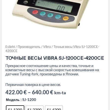
Esileht
/
Производитель
/
Vibra
/ Точные весы Vibra SJ-1200CE-
4200CE
ТОЧНЫЕ ВЕСЫ VIBRA SJ-1200CE-4200CE
Прекрасное соотношение цены и качества, точные и
компактные весы с высокой скоростью взвешивания на
датчике Tuning-fork, произведены в Японии.
Первичная поверка в цене весов.
422.00
€
–
640.00
€
km-ta
Модель
: SJ-1200
SJ-1200
SJ-2200
SJ-4200