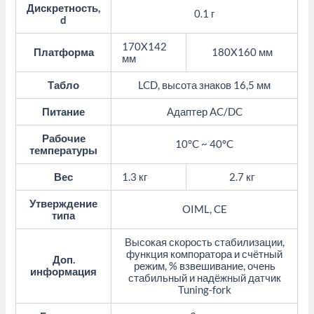
Дискретность,
0.1 г
d
170X142
Платформа
180X160 мм
мм
Табло
LCD, высота знаков 16,5 мм
Питание
Адаптер AC/DC
Рабочие
10°C ~ 40°C
температуры
Вес
1.3 кг
2.7 кг
Утверждение
OIML, CE
типа
Высокая скорость стабилизации,
функция компоратора и счётный
Доп.
режим, % взвешивание, очень
информация
стабильный и надёжный датчик
Tuning-fork