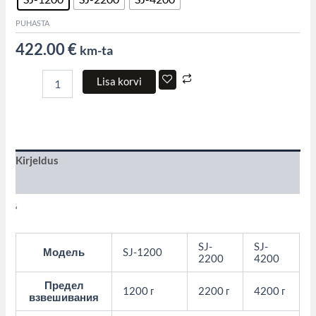
PUHASTA
422.00
€
km-ta
Lisa korvi
Kirjeldus
Lisainfo
‘
SJ-
SJ-
Модель
SJ-1200
2200
4200
Предел
1200 г
2200 г
4200 г
взвешивания