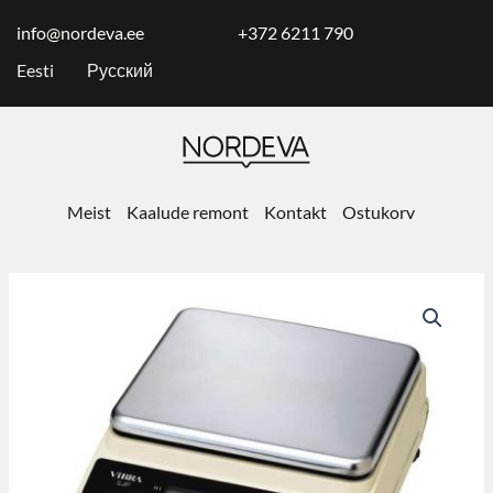
Skip
to
info@nordeva.ee
+372 6211 790
content
Eesti
Русский
Meist
Kaalude remont
Kontakt
Ostukorv
Точные
весы
Vibra
SJ-
1200CE-
4200CE
kogus